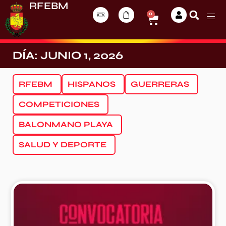
RFEBM
0
DÍA: JUNIO 1, 2026
RFEBM
HISPANOS
GUERRERAS
COMPETICIONES
BALONMANO PLAYA
SALUD Y DEPORTE