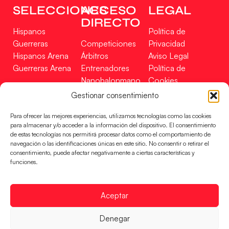
SELECCIONES
ACCESO
LEGAL
DIRECTO
Hispanos
Política de
Guerreras
Competiciones
Privacidad
Hispanos Arena
Árbitros
Aviso Legal
Guerreras Arena
Entrenadores
Política de
Nanobalonmano
Cookies
Tienda
Mapa Web
Gestionar consentimiento
SOPORTE
SÍGUENOS
EN
Para ofrecer las mejores experiencias, utilizamos tecnologías como las cookies
Incidencias
para almacenar y/o acceder a la información del dispositivo. El consentimiento
de estas tecnologías nos permitirá procesar datos como el comportamiento de
navegación o las identificaciones únicas en este sitio. No consentir o retirar el
CONTACTO
consentimiento, puede afectar negativamente a ciertas características y
FINANCIADO
funciones.
POR
Aceptar
RFEBM © 2024. Todos los derechos reservados –
Denegar
Desarrollado por