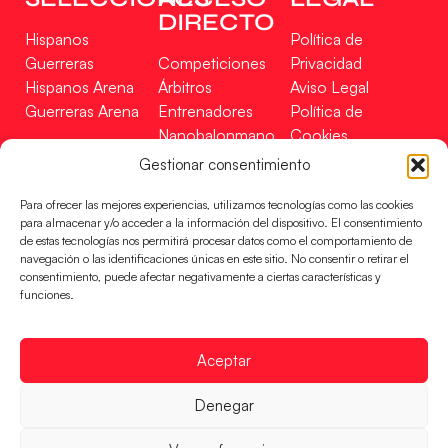
DIRECTO
Hispanos
Política de
Guerreras
Competiciones
Privacidad
Hispanos Arena
Árbitros
Aviso Legal
Guerreras Arena
Entrenadores
Política de
Nanobalonmano
Cookies
Tienda
Mapa Web
Gestionar consentimiento
SOPORTE
SÍGUENOS
EN
Para ofrecer las mejores experiencias, utilizamos tecnologías como las cookies
Incidencias
para almacenar y/o acceder a la información del dispositivo. El consentimiento
de estas tecnologías nos permitirá procesar datos como el comportamiento de
navegación o las identificaciones únicas en este sitio. No consentir o retirar el
CONTACTO
consentimiento, puede afectar negativamente a ciertas características y
FINANCIADO
funciones.
POR
Aceptar
RFEBM © 2024. Todos los derechos reservados –
Denegar
Desarrollado por