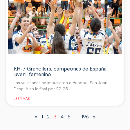
KH-7 Granollers, campeonas de España
juvenil femenino
Las vallesanas se impusieron a Handbol San Joan
Despí A en la final por 22-25
LEER MÁS
«
1
2
3
4
5
…
196
»