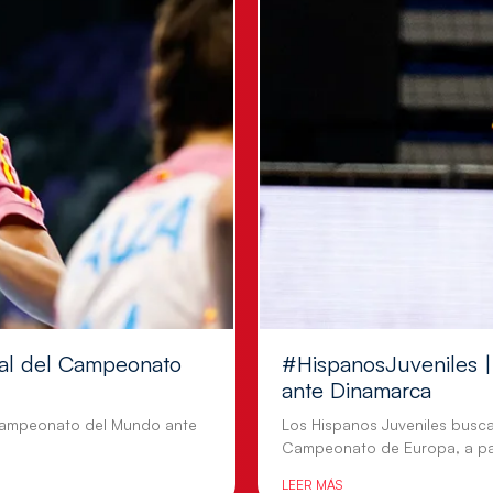
inal del Campeonato
#HispanosJuveniles | 
ante Dinamarca
l Campeonato del Mundo ante
Los Hispanos Juveniles busca
Campeonato de Europa, a par
LEER MÁS