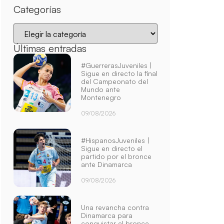
Categorías
Últimas entradas
#GuerrerasJuveniles |
Sigue en directo la final
del Campeonato del
Mundo ante
Montenegro
09/08/2026
#HispanosJuveniles |
Sigue en directo el
partido por el bronce
ante Dinamarca
09/08/2026
Una revancha contra
Dinamarca para
conquistar el bronce