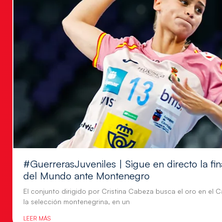
#GuerrerasJuveniles | Sigue en directo la f
del Mundo ante Montenegro
El conjunto dirigido por Cristina Cabeza busca el oro en e
la selección montenegrina, en un
LEER MÁS