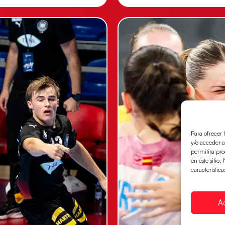
Para ofrecer 
y/o acceder a
permitirá pr
en este sitio
característica
A