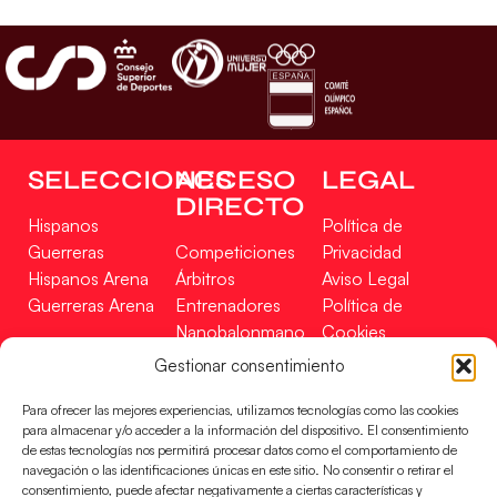
SELECCIONES
ACCESO
LEGAL
DIRECTO
Hispanos
Política de
Guerreras
Competiciones
Privacidad
Hispanos Arena
Árbitros
Aviso Legal
Guerreras Arena
Entrenadores
Política de
Nanobalonmano
Cookies
Tienda
Mapa Web
Gestionar consentimiento
SOPORTE
SÍGUENOS
EN
Para ofrecer las mejores experiencias, utilizamos tecnologías como las cookies
Incidencias
para almacenar y/o acceder a la información del dispositivo. El consentimiento
de estas tecnologías nos permitirá procesar datos como el comportamiento de
navegación o las identificaciones únicas en este sitio. No consentir o retirar el
CONTACTO
consentimiento, puede afectar negativamente a ciertas características y