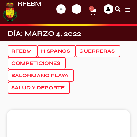
RFEBM
0
DÍA: MARZO 4, 2022
RFEBM
HISPANOS
GUERRERAS
COMPETICIONES
BALONMANO PLAYA
SALUD Y DEPORTE