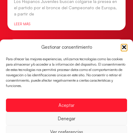
Los Hispanos Juveniles buscan colgarse la presea en
el partido por el bronce del Campeonato de Europa,
a partir de
LEER MÁS
Gestionar consentimiento
Para ofrecer las mejores experiencias, utilizamos tecnologías como las cookies
para almacenar y/o acceder a la información del dispositivo. El consentimiento
de estas tecnologías nos permitirá procesar datos como el comportamiento de
navegación o las identificaciones únicas en este sitio. No consentir o retirar el
consentimiento, puede afectar negativamente a ciertas características y
funciones.
Aceptar
Una revancha contra Dinamarca para
conquistar el bronce del EHF EURO 2026
Denegar
Los Hispanos Juveniles buscan colgarse la presea en
el partido por el bronce del Campeonato de Europa,
Ver preferencias