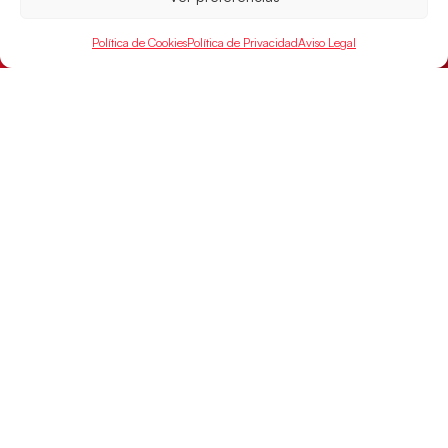
mañana a las
LEER MÁS
Política de Cookies
Política de Privacidad
Aviso Legal
Montenegro, última frontera para las
Guerreras Juveniles en la conquista del oro
mundial
El conjunto dirigido por Cristina Cabeza buscará
mañana, a las 17:30h., el oro en el Campeonato del
Mundo ante la