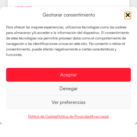
LEER MÁS
Gestionar consentimiento
Para ofrecer las mejores experiencias, utilizamos tecnologías como las cookies
HISPANOSJUVENILES
para almacenar y/o acceder a la información del dispositivo. El consentimiento
de estas tecnologías nos permitirá procesar datos como el comportamiento de
navegación o las identificaciones únicas en este sitio. No consentir o retirar el
consentimiento, puede afectar negativamente a ciertas características y
funciones.
Aceptar
Denegar
Ver preferencias
Política de Cookies
Política de Privacidad
Aviso Legal
Los Hispanos Juveniles consiguen la
segunda victoria
El equipo de Francisco Javier Márquez consigue los