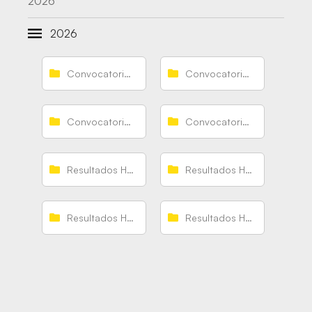
2026
2026
Convocatorias Hispanos
Convocatorias Hispanos Junior
Convocatorias Hispanos Juveniles
Convocatorias Hispanos Promesas
Resultados Hispanos
Resultados Hispanos Junior
Resultados Hispanos Juveniles
Resultados Hispanos Promesas