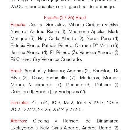
23:00 h, por una plaza en la gran final del domingo.
España (27:26) Brasil
España
: Cristina González, Mihaela Ciobanu y Silvia
Navarro; Andrea Barnó (1), Macarena Aguilar, Marta
Mangué (3), Nely Carla Alberto (2), Nerea Pena (4),
Patricia Elorza, Patricia Pinedo, Carmen Dº Martín (8),
Jessica Alonso (4), Eli Pinedo (3), Vanessa Amorós (1),
Eli Chávez (1) y Verónica Cuadrado.
Brasil
: Arenhart y Masson; Amorim (2), Bancilon, Da
Silva (2), Diniz, Fachinello (7), Medeiros, Moraes,
Moura, Nascimento (7), Piedade (3), Pinheiro (1),
Quintino (1), Rocha (1) y Rodrigues (2).
Parciales
: 4:1, 6:4, 10:9, 13:12, 16:14 y 19:17; 20:18,
20:21, 22:23, 24:23, 25:24 y 27:26.
Árbitros
: Gjeding y Hansen, de Dinamarca.
Excluyeron a Nely Carla Alberto, Andrea Barnó (2),