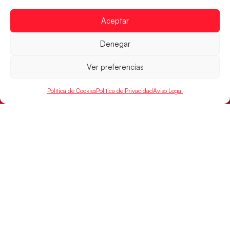
Aceptar
Denegar
Ver preferencias
Las Guerreras Juveniles sellan su billete para
Política de Cookies
Política de Privacidad
Aviso Legal
las semifinales
Las pupilas de Cristina Cabeza han remontado con
parcial de 7:1 que les ha dado el pase a semifinales
que
LEER MÁS