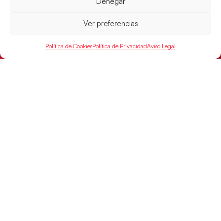
Denegar
Ver preferencias
Las Guerreras Juveniles buscan ante Suiza
un billete para las semifinales del Mundial
Política de Cookies
Política de Privacidad
Aviso Legal
Las Guerreras Juveniles afronta este jueves, a las
15:00 h, los cuartos de final del Campeonato del
Mundo Juvenil frente
LEER MÁS