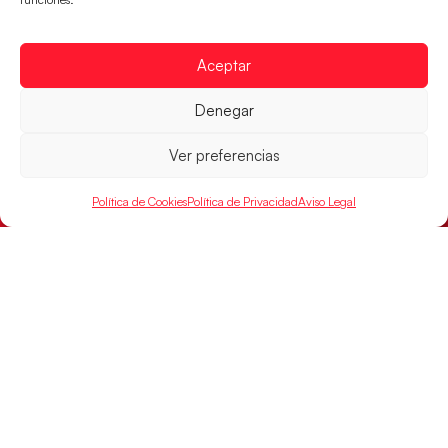
Aceptar
Las Guerreras Juveniles sellan su billete para
las semifinales
Denegar
Las pupilas de Cristina Cabeza han remontado con
Ver preferencias
parcial de 7:1 que les ha dado el pase a semifinales
que
Política de Cookies
Política de Privacidad
Aviso Legal
LEER MÁS